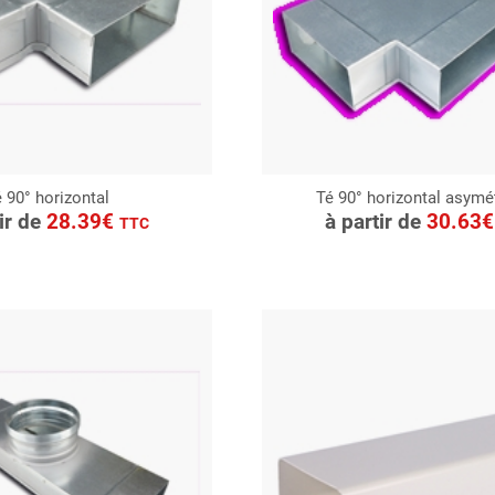
 90° horizontal
Té 90° horizontal asymé
ONSULTER
CONSULTER
tir de
28.39€
à partir de
30.63
TTC
Demande de devis
Demande de devis