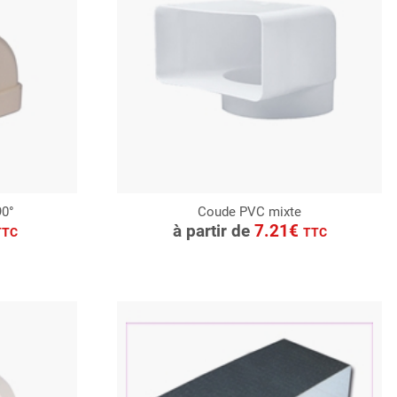
90°
Coude PVC mixte
CONSULTER
à partir de
7.21€
TTC
TTC
Demande de devis