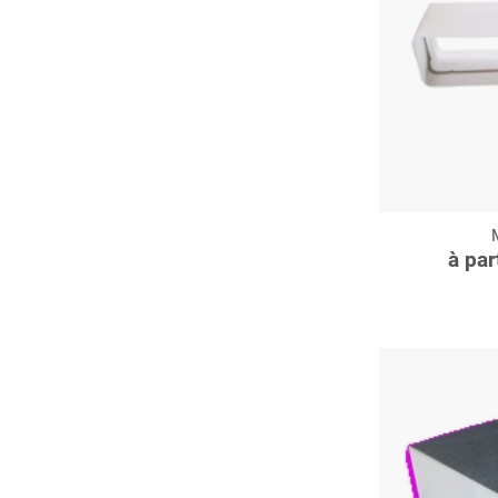
C
à par