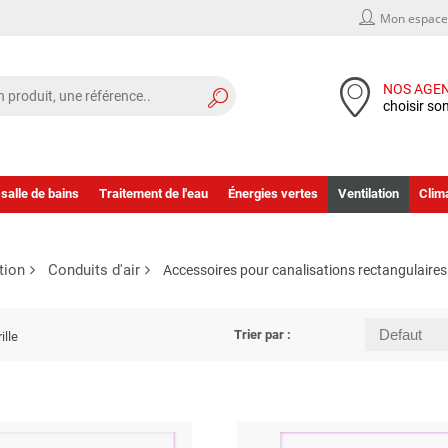
Mon espace 
NOS AGE
choisir so
 salle de bains
Traitement de l'eau
Énergies vertes
Ventilation
Clima
tion
Conduits d'air
Accessoires pour canalisations rectangulaires
Trier par :
ille