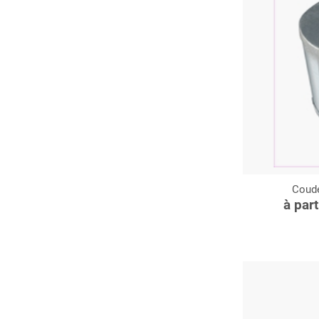
Coude
C
à par