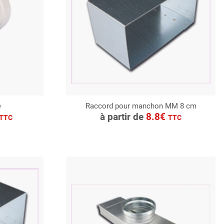
e
Raccord pour manchon MM 8 cm
CONSULTER
à partir de
8.8€
TTC
TTC
Demande de devis