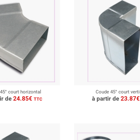
45° court horizontal
Coude 45° court verti
ONSULTER
CONSULTER
tir de
24.85€
à partir de
23.87
TTC
Demande de devis
Demande de devis