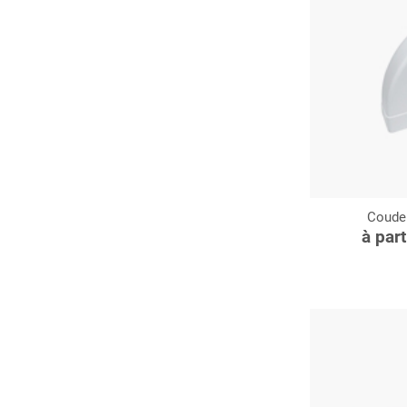
Coude 
C
à par