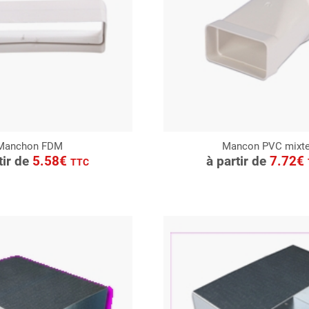
Manchon FDM
Mancon PVC mixt
ONSULTER
CONSULTER
tir de
5.58€
à partir de
7.72€
TTC
Demande de devis
Demande de devis