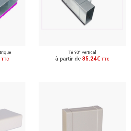
trique
Té 90° vertical
CONSULTER
€
à partir de
35.24€
TTC
TTC
Demande de devis