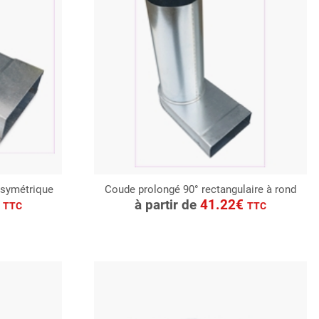
 symétrique
Coude prolongé 90° rectangulaire à rond
CONSULTER
€
à partir de
41.22€
TTC
TTC
Demande de devis