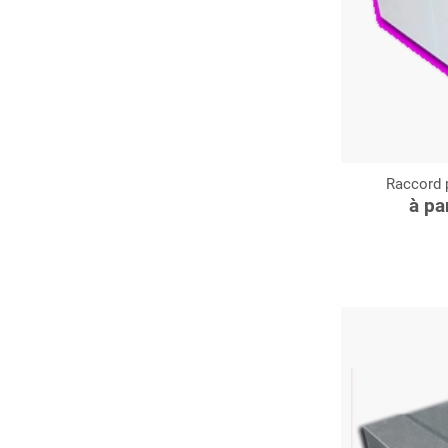
Raccord 
C
à pa