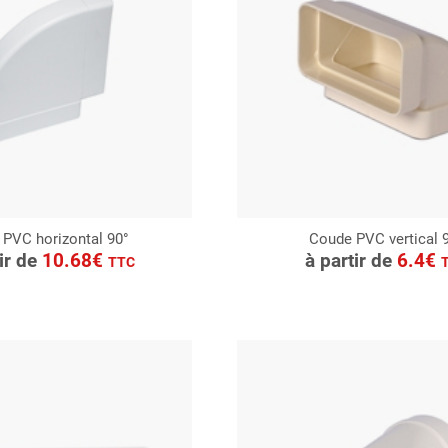
PVC horizontal 90°
Coude PVC vertical 
ONSULTER
CONSULTER
tir de
10.68€
à partir de
6.4€
TTC
Demande de devis
Demande de devis