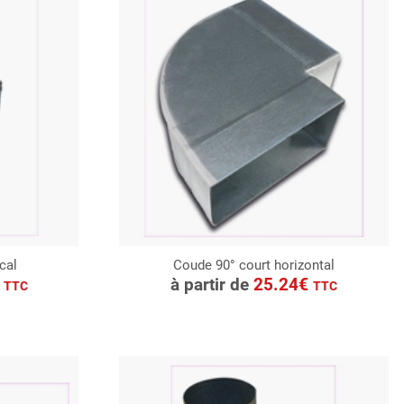
cal
Coude 90° court horizontal
CONSULTER
€
à partir de
25.24€
TTC
TTC
Demande de devis