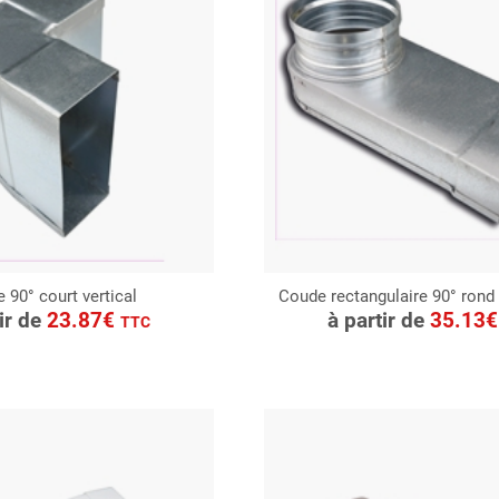
 90° court vertical
Coude rectangulaire 90° rond
ONSULTER
CONSULTER
tir de
23.87€
à partir de
35.13
TTC
Demande de devis
Demande de devis