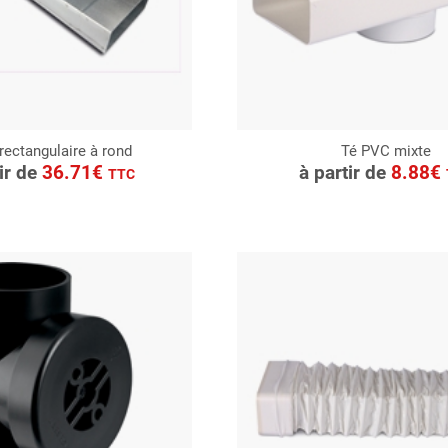
rectangulaire à rond
Té PVC mixte
ONSULTER
CONSULTER
tir de
36.71€
à partir de
8.88€
TTC
Demande de devis
Demande de devis