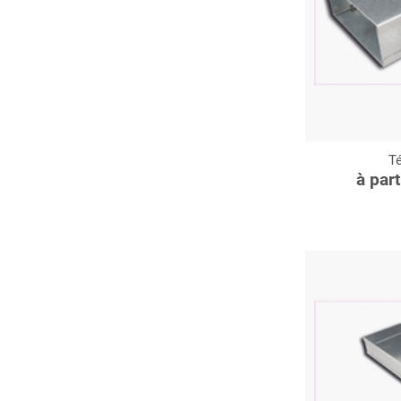
Té
C
à par