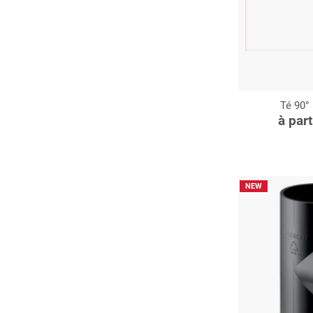
Té 90° 
C
à par
NEW