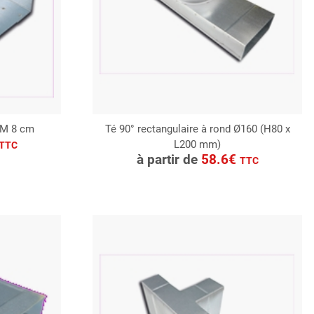
MM 8 cm
Té 90° rectangulaire à rond Ø160 (H80 x
L200 mm)
CONSULTER
TTC
à partir de
58.6€
TTC
Demande de devis