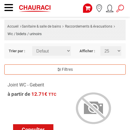
Accueil
Sanitaire & salle de bains
Raccordements & évacuations
Wc / bidets / urinoirs
Trier par :
Afficher :
Filtres
Joint WC - Geberit
à partir de
12.71€
TTC
Consulter