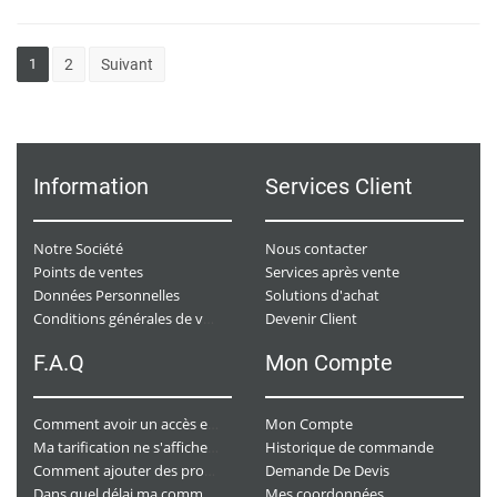
1
2
Suivant
Information
Services Client
Notre Société
Nous contacter
Points de ventes
Services après vente
Données Personnelles
Solutions d'achat
Devenir Client
Conditions générales de ventes
F.A.Q
Mon Compte
Mon Compte
Comment avoir un accès e-commerce ?
Historique de commande
Ma tarification ne s'affiche pas. Que dois-je faire ?
Demande De Devis
Comment ajouter des produits à mon panier ?
Mes coordonnées
Dans quel délai ma commande va-t-elle être traitée ?