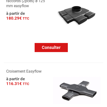
raccords (2pces) ø 125
mm easyflow
à partir de
180.29€
TTC
Consulter
Croisement Easyflow
à partir de
116.31€
TTC