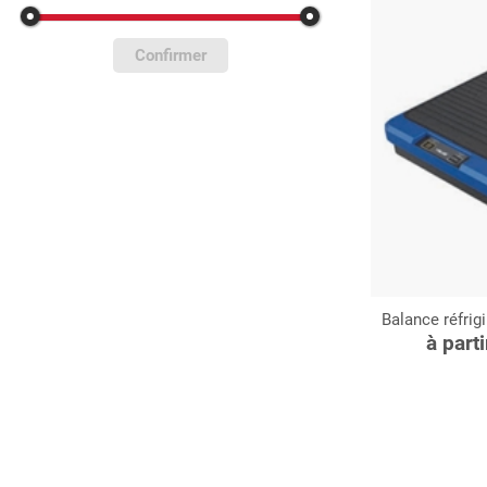
Confirmer
Balance réfrigi
C
à part