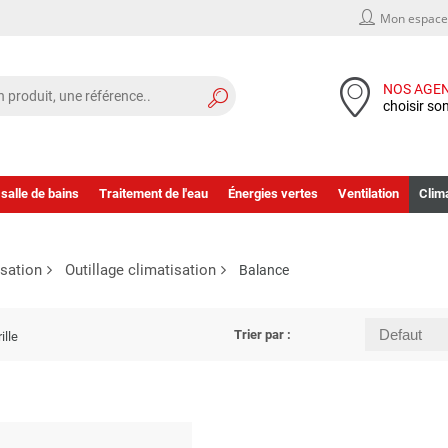
Mon espace 
NOS AGE
choisir so
 salle de bains
Traitement de l'eau
Énergies vertes
Ventilation
Clima
isation
Outillage climatisation
Balance
Trier par :
ille