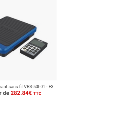
rant sans fil VRS-50I-01 - F3
ONSULTER
ir de
282.84€
TTC
Demande de devis