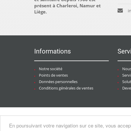
présent à Charleroi, Namur et
i
Liège.
Informations
Serv
Notre société
Nous
Points de ventes
Serv
Données personnelles
Solu
Conditions générales de ventes
Deven
Copyright © 2026 CHAURACI by
Soft13
/
En poursuivant votre navigation sur ce site, vous accep
artesansdubatiment.com
.