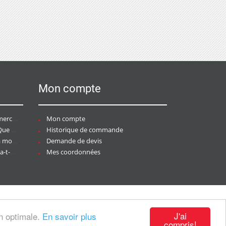
Mon compte
ce ?
Mon compte
aire ?
Historique de commande
ier ?
Demande de devis
tée ?
Mes coordonnées
J'ai
on optimale.
En savoir plus
compris!