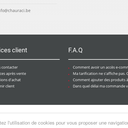
nfo@chauraci.be
ices client
F.A.Q
 contacter
Comment avoir un accès e-commer
ices après vente
Ma tarification ne s'affiche pas. Que dois-je f
tions d'achat
Comment ajouter des produits à mon pan
ir client
Dans quel délai ma commande va-t-elle être trai
tez l'utilisation de cookies pour vous proposer une navigati