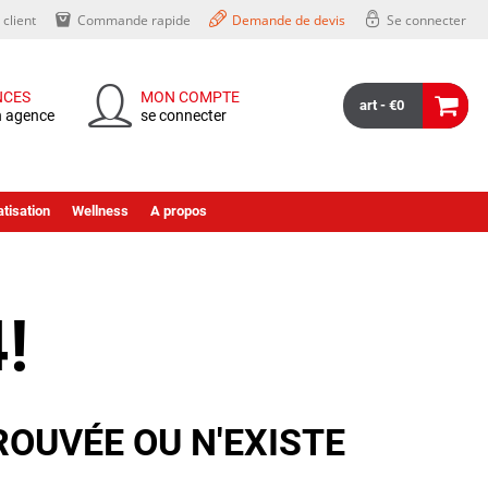
client
Commande rapide
Demande de devis
Se connecter
NCES
MON COMPTE
art - €0
n agence
se connecter
tisation
Wellness
A propos
!
ROUVÉE OU N'EXISTE