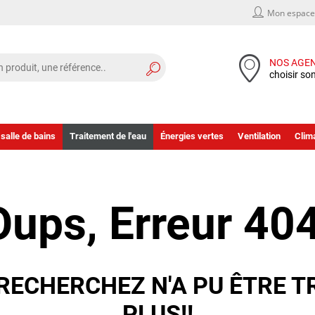
Mon espace 
NOS AGE
choisir so
 salle de bains
Traitement de l'eau
Énergies vertes
Ventilation
Clima
Oups, Erreur 404
RECHERCHEZ N'A PU ÊTRE T
PLUS!!