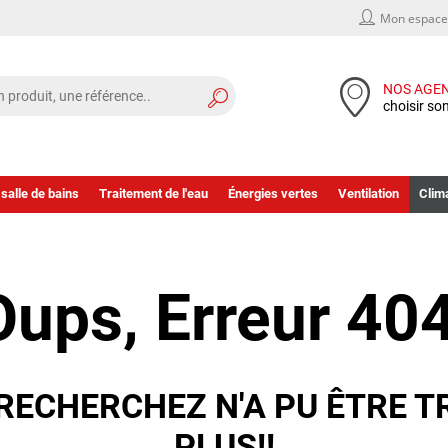
Mon espace 
NOS AGE
choisir so
 salle de bains
Traitement de l'eau
Énergies vertes
Ventilation
Clima
Oups, Erreur 404
RECHERCHEZ N'A PU ÊTRE T
PLUS!!