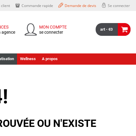
client
Commande rapide
Demande de devis
Se connecter
NCES
MON COMPTE
art - €0
n agence
se connecter
tisation
Wellness
A propos
!
ROUVÉE OU N'EXISTE