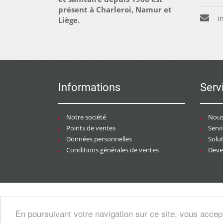
présent à Charleroi, Namur et
i
Liège.
Informations
Serv
Notre société
Nous
Points de ventes
Serv
Données personnelles
Solu
Conditions générales de ventes
Deven
Copyright © 2026 CHAURACI by
Soft13
/
En poursuivant votre navigation sur ce site, vous accep
artesansdubatiment.com
.