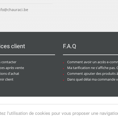
nfo@chauraci.be
ices client
F.A.Q
 contacter
Comment avoir un accès e-commer
ices après vente
Ma tarification ne s'affiche pas. Que dois-je f
tions d'achat
Comment ajouter des produits à mon pan
ir client
Dans quel délai ma commande va-t-elle être trai
tez l'utilisation de cookies pour vous proposer une navigati