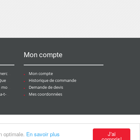
Mon compte
ce ?
Mon compte
aire ?
Historique de commande
ier ?
Demande de devis
tée ?
Mes coordonnées
J'ai
on optimale.
En savoir plus
compris!