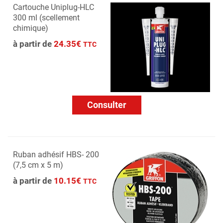
Cartouche Uniplug-HLC
300 ml (scellement
chimique)
à partir de
24.35€
TTC
Consulter
Ruban adhésif HBS- 200
(7,5 cm x 5 m)
à partir de
10.15€
TTC