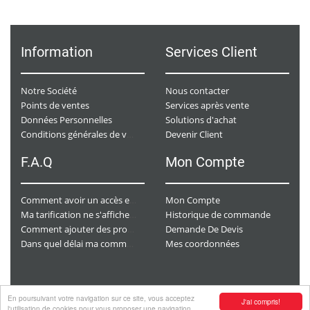
Information
Services Client
Notre Société
Nous contacter
Points de ventes
Services après vente
Données Personnelles
Solutions d'achat
Devenir Client
Conditions générales de ventes
F.A.Q
Mon Compte
Mon Compte
Comment avoir un accès e-commerce ?
Historique de commande
Ma tarification ne s'affiche pas. Que dois-je faire ?
Demande De Devis
Comment ajouter des produits à mon panier ?
Mes coordonnées
Dans quel délai ma commande va-t-elle être traitée ?
En poursuivant votre navigation sur ce site, vous acceptez
J'ai compris!
Copyright
© 2026 CHAURACI by
Soft13
.
l'utilisation de cookies pour vous proposer une navigation