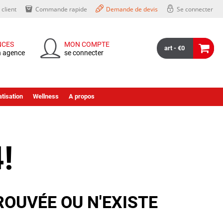
client
Commande rapide
Demande de devis
Se connecter
NCES
MON COMPTE
art - €0
n agence
se connecter
tisation
Wellness
A propos
!
ROUVÉE OU N'EXISTE