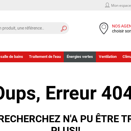
Mon espace 
NOS AGE
choisir so
 salle de bains
Traitement de l'eau
Énergies vertes
Ventilation
Clima
Oups, Erreur 404
RECHERCHEZ N'A PU ÊTRE T
PLUS!!