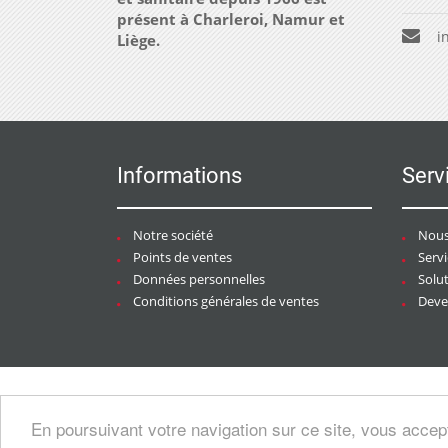
présent à Charleroi, Namur et
i
Liège.
Informations
Serv
Notre société
Nous
Points de ventes
Serv
Données personnelles
Solu
Conditions générales de ventes
Deven
Copyright © 2026 CHAURACI by
Soft13
/
En poursuivant votre navigation sur ce site, vous accep
artesansdubatiment.com
.