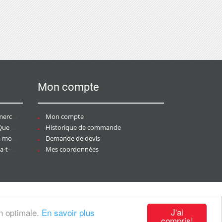
Mon compte
ce ?
Mon compte
aire ?
Historique de commande
ier ?
Demande de devis
tée ?
Mes coordonnées
J'ai
on optimale.
En savoir plus
compris!