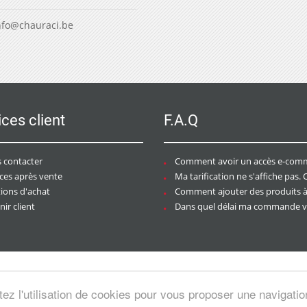
nfo@chauraci.be
ices client
F.A.Q
 contacter
Comment avoir un accès e-commer
ices après vente
Ma tarification ne s'affiche pas. Que dois-je f
tions d'achat
Comment ajouter des produits à mon pan
ir client
Dans quel délai ma commande va-t-elle être trai
tez l'utilisation de cookies pour vous proposer une navigati