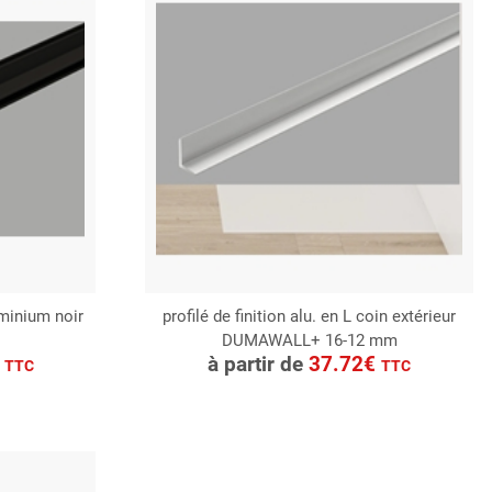
minium noir
profilé de finition alu. en L coin extérieur
DUMAWALL+ 16-12 mm
CONSULTER
€
à partir de
37.72€
TTC
TTC
Demande de devis