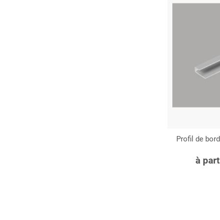
Profil de bo
C
à par