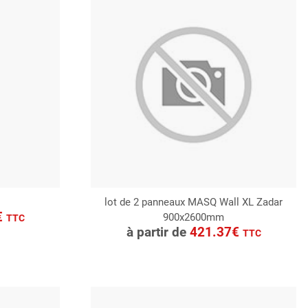
lot de 2 panneaux MASQ Wall XL Zadar
€
900x2600mm
CONSULTER
TTC
à partir de
421.37€
TTC
Demande de devis