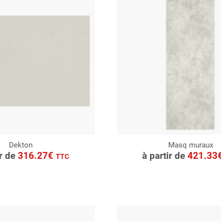
Dekton
Masq muraux
ONSULTER
CONSULTER
ir de
316.27€
à partir de
421.33
TTC
Demande de devis
Demande de devis