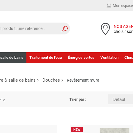
Mon espace 
NOS AGE
choisir so
 salle de bains
Traitement de l'eau
Énergies vertes
Ventilation
Clima
re & salle de bains
Douches
Revêtement mural
Trier par :
ille
NEW