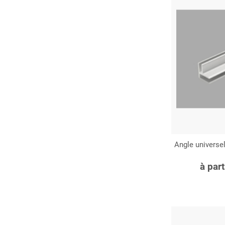
Angle universe
C
à par