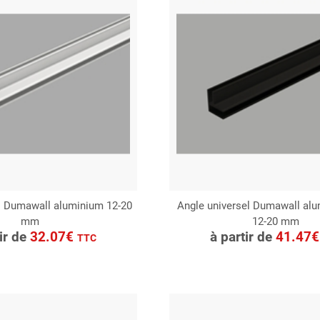
l Dumawall aluminium 12-20
Angle universel Dumawall alu
mm
12-20 mm
ONSULTER
CONSULTER
tir de
32.07€
à partir de
41.47
TTC
Demande de devis
Demande de devis