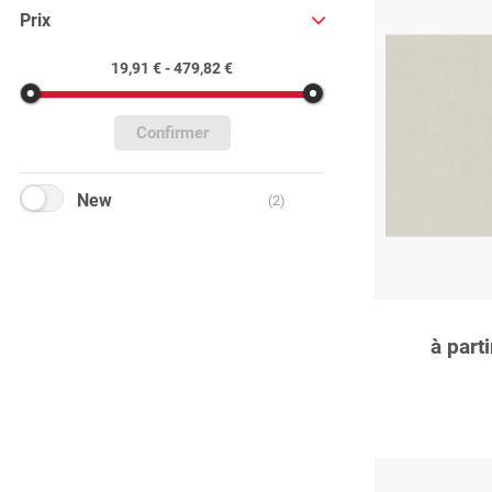
Prix
19,91 € - 479,82 €
Confirmer
New
(2)
C
à part