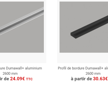
rdure Dumawall+ aluminium
Profil de bordure Dumawall+ a
2600 mm
2600 mm
ONSULTER
CONSULTER
tir de
24.09€
à partir de
30.63
TTC
Demande de devis
Demande de devis