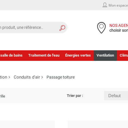
Mon espace 
NOS AGE
choisir so
 salle de bains
Traitement de l'eau
Énergies vertes
Ventilation
Clima
tion
Conduits d'air
Passage toiture
Trier par :
ille