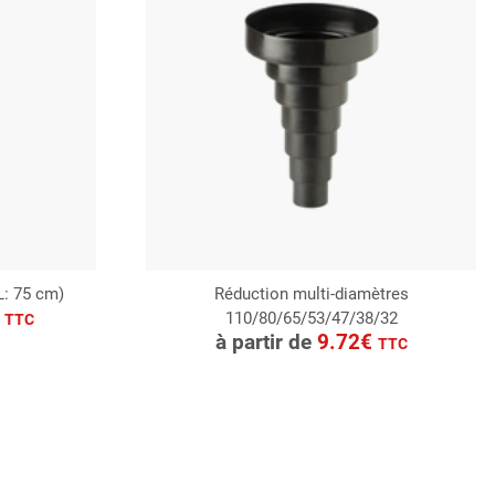
L: 75 cm)
Réduction multi-diamètres
€
110/80/65/53/47/38/32
CONSULTER
TTC
à partir de
9.72€
TTC
Demande de devis