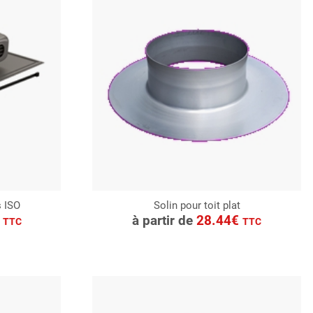
s ISO
Solin pour toit plat
CONSULTER
€
à partir de
28.44€
TTC
TTC
Demande de devis