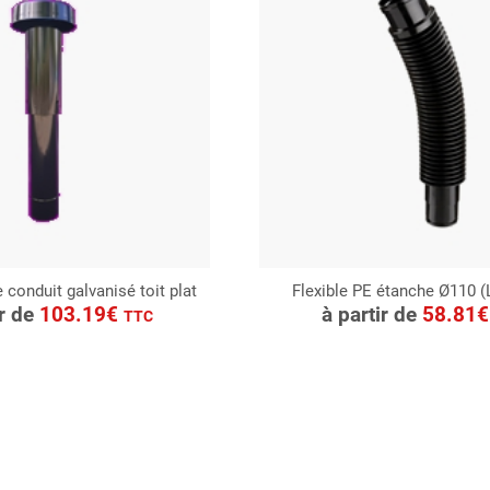
e conduit galvanisé toit plat
Flexible PE étanche Ø110 (
ONSULTER
CONSULTER
ir de
103.19€
à partir de
58.81
TTC
Demande de devis
Demande de devis