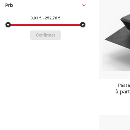
Prix
8,03 € - 252,76 €
Confirmer
Passa
C
à par