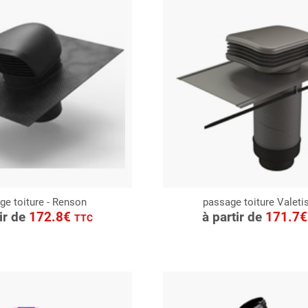
ge toiture - Renson
passage toiture Valeti
ONSULTER
CONSULTER
tir de
172.8€
à partir de
171.7
TTC
Demande de devis
Demande de devis