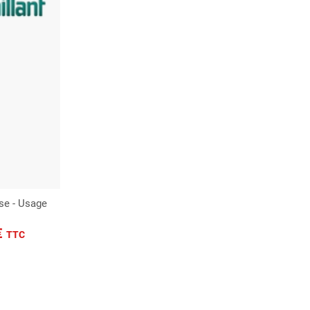
ose - Usage
€
TTC