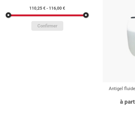
110,25 € - 116,00 €
Confirmer
Antigel flui
C
à par