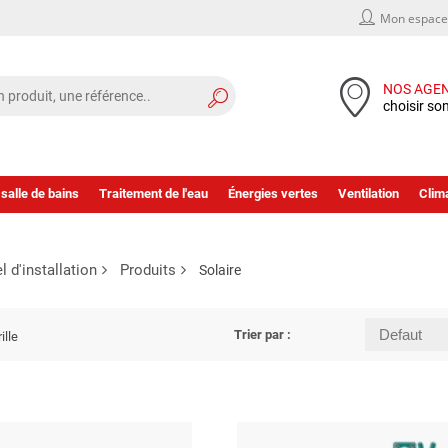
Mon espace 
NOS AGE
choisir so
 salle de bains
Traitement de l'eau
Énergies vertes
Ventilation
Clima
l d'installation
Produits
Solaire
Trier par :
ille