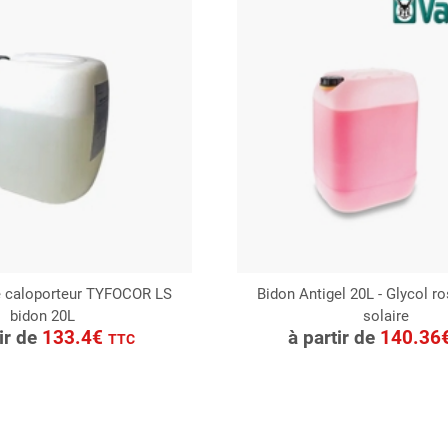
de caloporteur TYFOCOR LS
Bidon Antigel 20L - Glycol r
bidon 20L
solaire
ONSULTER
CONSULTER
tir de
133.4€
à partir de
140.36
TTC
Demande de devis
Demande de devis