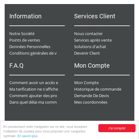
Information
Services Client
Notre Société
Nous contacter
Points de ventes
Services après vente
Données Personnelles
Solutions d'achat
Devenir Client
Conditions générales de ventes
F.A.Q
Mon Compte
Mon Compte
Comment avoir un accès e-commerce ?
Historique de commande
Ma tarification ne s'affiche pas. Que dois-je faire ?
Demande De Devis
Comment ajouter des produits à mon panier ?
Mes coordonnées
Dans quel délai ma commande va-t-elle être traitée ?
En poursuivant votre navigation sur ce site, vous acceptez
J'ai compris!
Copyright
© 2026 CHAURACI by
Soft13
.
l'utilisation de cookies pour vous proposer une navigation
optimale.
En savoir plus