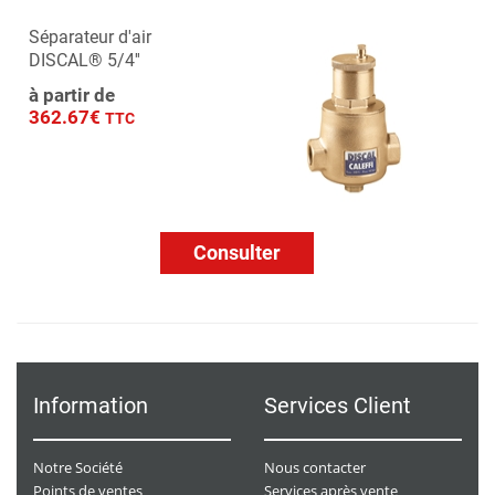
Séparateur d'air
DISCAL® 5/4''
à partir de
362.67€
TTC
Consulter
Information
Services Client
Notre Société
Nous contacter
Points de ventes
Services après vente