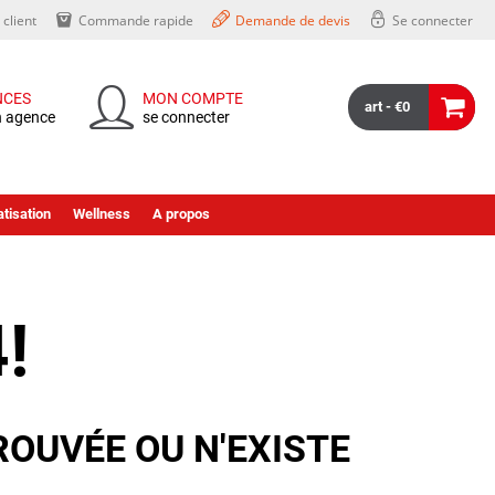
client
Commande rapide
Demande de devis
Se connecter
NCES
MON COMPTE
art - €0
n agence
se connecter
tisation
Wellness
A propos
!
ROUVÉE OU N'EXISTE