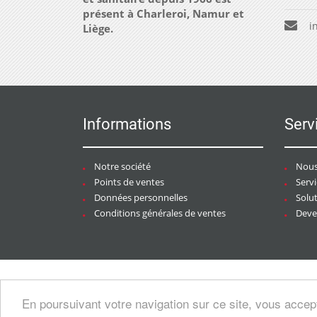
présent à Charleroi, Namur et
i
Liège.
Informations
Serv
Notre société
Nous
Points de ventes
Serv
Données personnelles
Solu
Conditions générales de ventes
Deven
Copyright © 2026 CHAURACI by
Soft13
/
En poursuivant votre navigation sur ce site, vous accep
artesansdubatiment.com
.