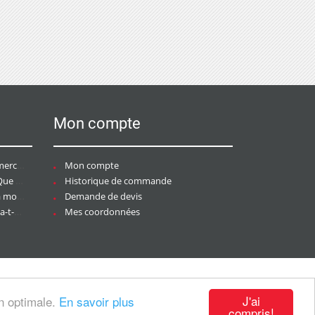
Mon compte
ce ?
Mon compte
aire ?
Historique de commande
ier ?
Demande de devis
tée ?
Mes coordonnées
J'ai
on optimale.
En savoir plus
compris!