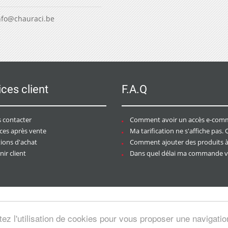
nfo@chauraci.be
ices client
F.A.Q
 contacter
Comment avoir un accès e-commer
ices après vente
Ma tarification ne s'affiche pas. Que dois-je f
tions d'achat
Comment ajouter des produits à mon pan
ir client
Dans quel délai ma commande va-t-elle être trai
tez l'utilisation de cookies pour vous proposer une navigati