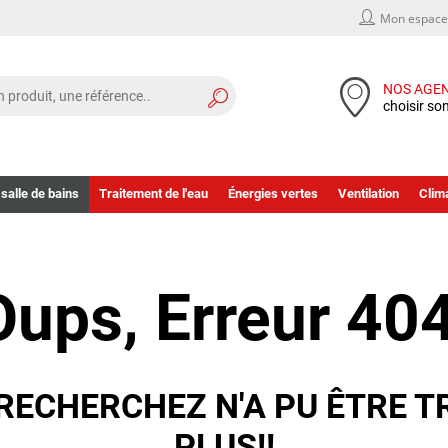
Mon espace 
NOS AGE
choisir so
 salle de bains
Traitement de l'eau
Énergies vertes
Ventilation
Clima
Oups, Erreur 404
RECHERCHEZ N'A PU ÊTRE T
PLUS!!