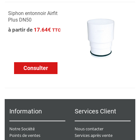
Siphon entonnoir Airfit
Plus DN50
à partir de
17.64€
TTC
Consulter
Information
Services Client
Notre Société
Nous contacter
Points de ventes
Services après vente