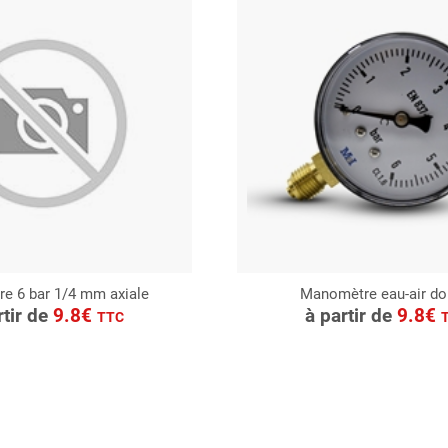
e 6 bar 1/4 mm axiale
Manomètre eau-air do
ONSULTER
CONSULTER
rtir de
9.8€
à partir de
9.8€
TTC
Demande de devis
Demande de devis