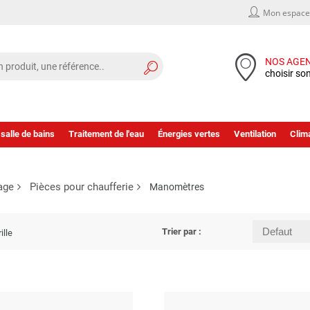
Mon espace 
NOS AGE
choisir so
 salle de bains
Traitement de l'eau
Énergies vertes
Ventilation
Clima
age
Pièces pour chaufferie
Manomètres
Trier par :
ille