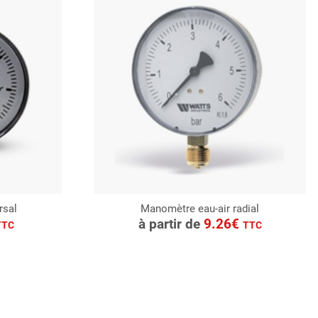
rsal
Manomètre eau-air radial
CONSULTER
à partir de
9.26€
TTC
TTC
Demande de devis