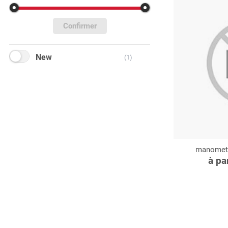
Confirmer
New
(1)
manometr
C
à pa