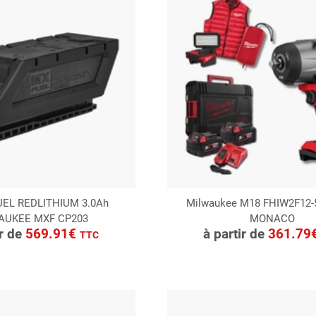
FUEL REDLITHIUM 3.0Ah
Milwaukee M18 FHIW2F12-
AUKEE MXF CP203
MONACO
ONSULTER
CONSULTER
ir de
569.91€
à partir de
361.79
TTC
Demande de devis
Demande de devis