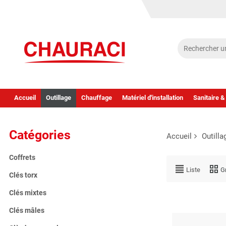
Accueil
Outillage
Chauffage
Matériel d'installation
Sanitaire &
Catégories
Accueil
Outilla
Coffrets
Liste
Gr
Clés torx
Clés mixtes
Clés mâles