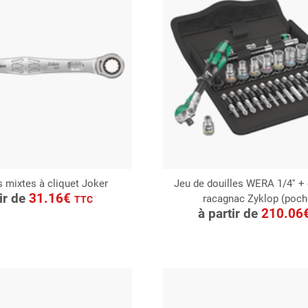
s mixtes à cliquet Joker
Jeu de douilles WERA 1/4'' 
ONSULTER
tir de
31.16€
racagnac Zyklop (poch
CONSULTER
TTC
Demande de devis
à partir de
210.06
Demande de devis