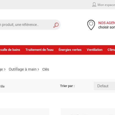
Mon espace 
NOS AGE
choisir so
 salle de bains
Traitement de l'eau
Énergies vertes
Ventilation
Clima
ge
Outillage à main
Clés
Trier par :
ille