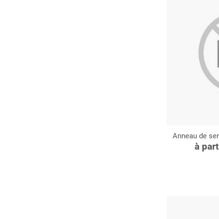
Anneau de ser
C
à par