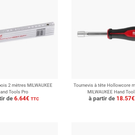
 bois 2 mètres MILWAUKEE
Tournevis à tête Hollowcore 
and Tools Pro
MILWAUKEE Hand Tool
ONSULTER
CONSULTER
tir de
6.64€
à partir de
18.57
TTC
Demande de devis
Demande de devis