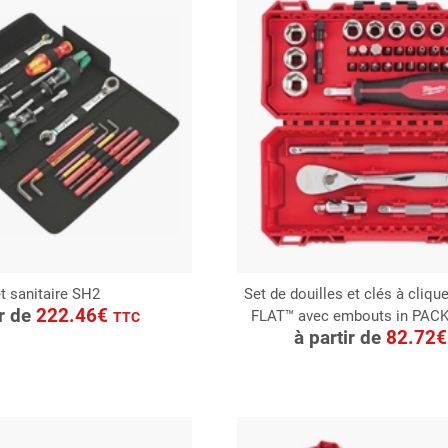
t sanitaire SH2
Set de douilles et clés à cliq
ONSULTER
ir de
222.46€
FLAT™ avec embouts in PAC
CONSULTER
TTC
Demande de devis
à partir de
82.72
Demande de devis