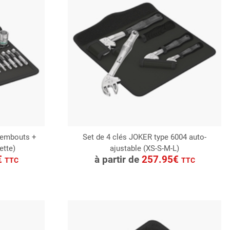
+ embouts +
Set de 4 clés JOKER type 6004 auto-
ette)
ajustable (XS-S-M-L)
CONSULTER
€
à partir de
257.95€
TTC
TTC
Demande de devis