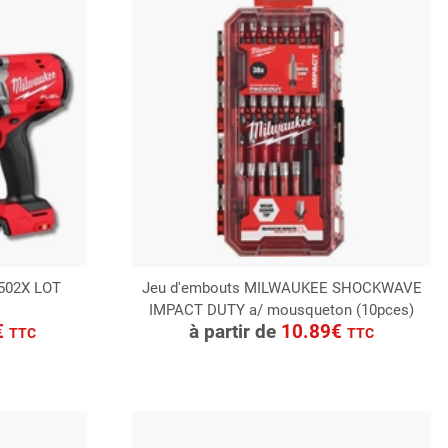
502X LOT
Jeu d'embouts MILWAUKEE SHOCKWAVE
IMPACT DUTY a/ mousqueton (10pces)
CONSULTER
€
à partir de
10.89€
TTC
TTC
Demande de devis