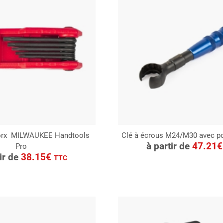
Torx MILWAUKEE Handtools
Clé à écrous M24/M30 avec po
CONSULTER
à partir de
47.21
Pro
ONSULTER
Demande de devis
tir de
38.15€
TTC
Demande de devis