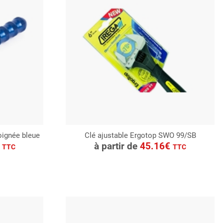
ignée bleue
Clé ajustable Ergotop SWO 99/SB
CONSULTER
€
à partir de
45.16€
TTC
TTC
Demande de devis