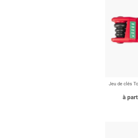
Jeu de clés 
C
à par