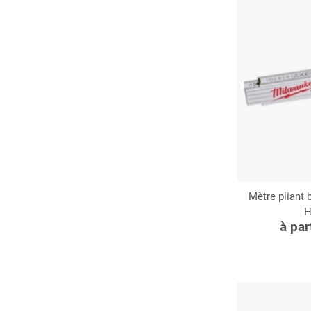
Mètre pliant
H
C
à par