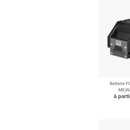
Batterie 
MILW
C
à part