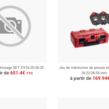
tissage SET TH16-20-26-32
Jeu de mâchoires de presse s
ONSULTER
tir de
651.4€
18-22-28-35 mm
CONSULTER
TTC
Demande de devis
à partir de
169.94
Demande de devis