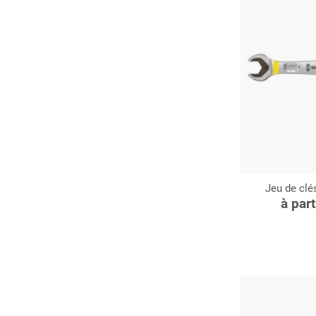
Jeu de clé
C
à par