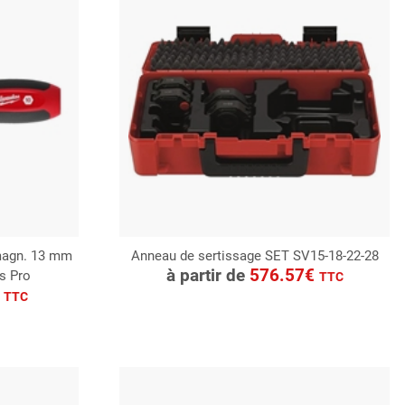
magn. 13 mm
Anneau de sertissage SET SV15-18-22-28
CONSULTER
à partir de
576.57€
s Pro
TTC
Demande de devis
€
TTC