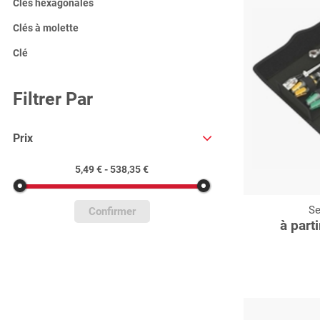
Clès hexagonales
Clés à molette
Clé
Filtrer Par
Prix
5,49 € - 538,35 €
Se
C
Confirmer
à part