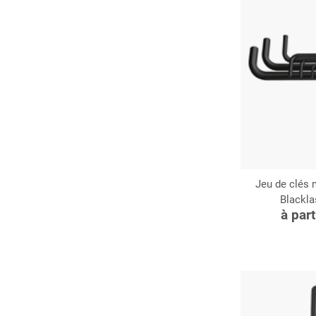
Jeu de clés 
Blackla
C
à par