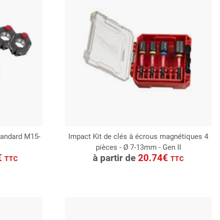
tandard M15-
Impact Kit de clés à écrous magnétiques 4
pièces - Ø 7-13mm - Gen II
CONSULTER
€
à partir de
20.74€
TTC
TTC
Demande de devis