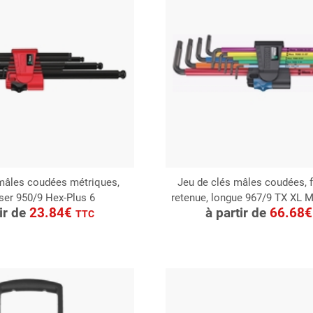
mâles coudées métriques,
Jeu de clés mâles coudées, 
ser 950/9 Hex-Plus 6
retenue, longue 967/9 TX XL M
ONSULTER
CONSULTER
tir de
23.84€
à partir de
66.68
TTC
Demande de devis
Demande de devis