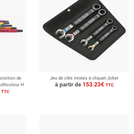
fonction de
Jeu de clés mixtes à cliquet Joker
CONSULTER
à partir de
153.23€
ulticolour H
TTC
Demande de devis
€
TTC