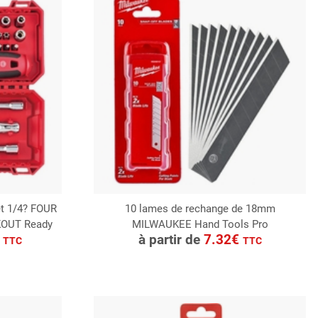
uet 1/4? FOUR
10 lames de rechange de 18mm
KOUT Ready
MILWAUKEE Hand Tools Pro
CONSULTER
€
à partir de
7.32€
TTC
TTC
Demande de devis