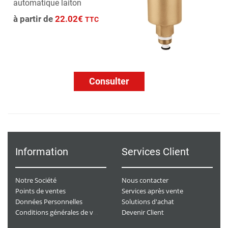
automatique laiton
à partir de
22.02€
TTC
Consulter
Information
Services Client
Notre Société
Nous contacter
Points de ventes
Services après vente
Données Personnelles
Solutions d'achat
Devenir Client
Conditions générales de ventes