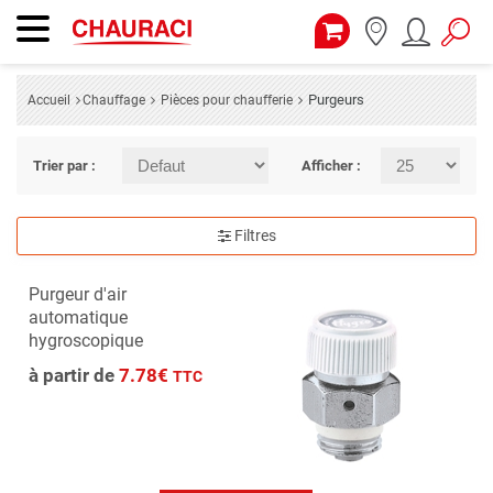
Purgeurs
Accueil
Chauffage
Pièces pour chaufferie
Trier par :
Afficher :
Filtres
Purgeur d'air
automatique
hygroscopique
à partir de
7.78€
TTC