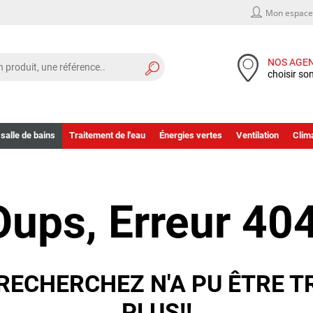
Mon espace 
NOS AGE
choisir so
 salle de bains
Traitement de l'eau
Énergies vertes
Ventilation
Clima
Oups, Erreur 404
RECHERCHEZ N'A PU ÊTRE T
PLUS!!