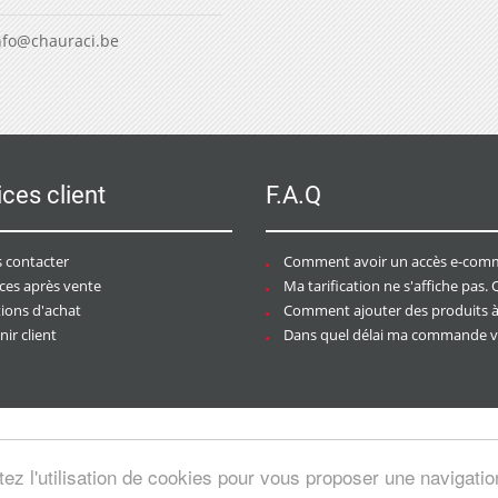
nfo@chauraci.be
ices client
F.A.Q
 contacter
Comment avoir un accès e-commer
ices après vente
Ma tarification ne s'affiche pas. Que dois-je f
tions d'achat
Comment ajouter des produits à mon pan
ir client
Dans quel délai ma commande va-t-elle être trai
tez l'utilisation de cookies pour vous proposer une navigati