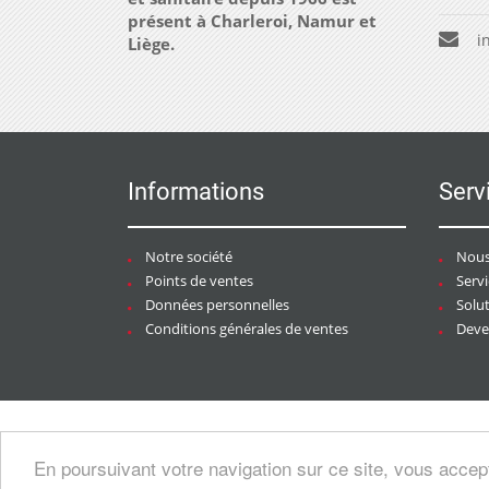
présent à Charleroi, Namur et
i
Liège.
Informations
Serv
Notre société
Nous
Points de ventes
Serv
Données personnelles
Solu
Conditions générales de ventes
Deven
Copyright © 2026 CHAURACI by
Soft13
/
En poursuivant votre navigation sur ce site, vous accep
artesansdubatiment.com
.