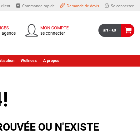
client
Commande rapide
Demande de devis
Se connecter
NCES
MON COMPTE
art - €0
n agence
se connecter
tisation
Wellness
A propos
!
ROUVÉE OU N'EXISTE