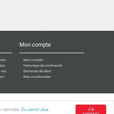
Mon compte
ce ?
Mon compte
aire ?
Historique de commande
ier ?
Demande de devis
tée ?
Mes coordonnées
J'ai
on optimale.
En savoir plus
compris!