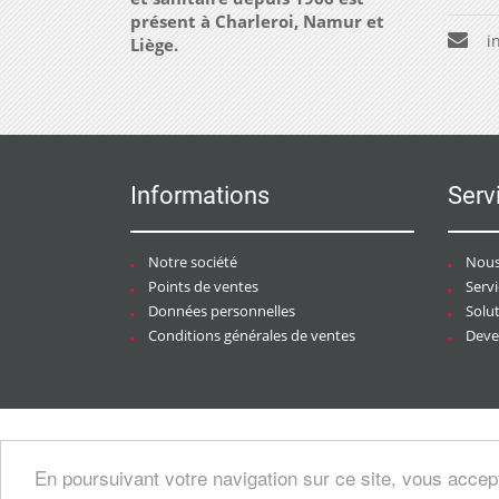
présent à Charleroi, Namur et
i
Liège.
Informations
Serv
Notre société
Nous
Points de ventes
Serv
Données personnelles
Solu
Conditions générales de ventes
Deven
Copyright © 2026 CHAURACI by
Soft13
/
En poursuivant votre navigation sur ce site, vous accep
artesansdubatiment.com
.