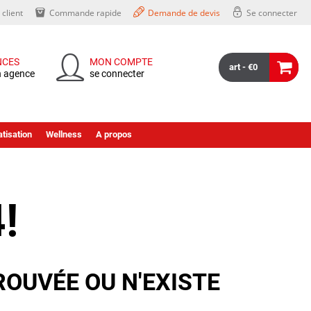
client
Commande rapide
Demande de devis
Se connecter
NCES
MON COMPTE
art - €0
n agence
se connecter
tisation
Wellness
A propos
!
ROUVÉE OU N'EXISTE