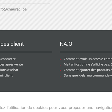
nfo@chauraci.be
ices client
F.A.Q
 contacter
Comment avoir un accès e-commer
ices après vente
Ma tarification ne s'affiche pas. Que dois-je f
tions d'achat
Comment ajouter des produits à mon pan
ir client
Dans quel délai ma commande va-t-elle être trai
tez l'utilisation de cookies pour vous proposer une navigati