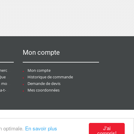
Mon compte
ce ?
Mon compte
aire ?
Historique de commande
ier ?
Demande de devis
tée ?
Mes coordonnées
J'ai
on optimale.
En savoir plus
compris!