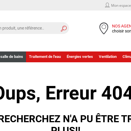
Mon espace 
NOS AGE
choisir so
 salle de bains
Traitement de l'eau
Énergies vertes
Ventilation
Clima
Oups, Erreur 404
RECHERCHEZ N'A PU ÊTRE T
PLUS!!