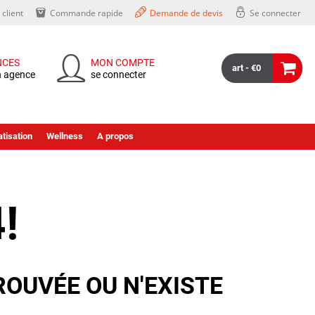
client
Commande rapide
Demande de devis
Se connecter
NCES
MON COMPTE
art - €0
n agence
se connecter
tisation
Wellness
A propos
!
ROUVÉE OU N'EXISTE