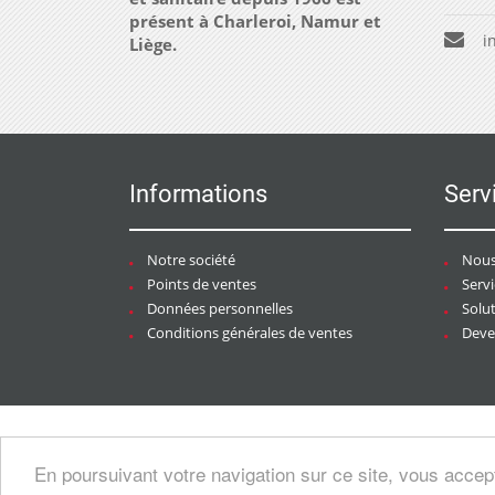
présent à Charleroi, Namur et
i
Liège.
Informations
Serv
Notre société
Nous
Points de ventes
Serv
Données personnelles
Solu
Conditions générales de ventes
Deven
Copyright © 2026 CHAURACI by
Soft13
/
En poursuivant votre navigation sur ce site, vous accep
artesansdubatiment.com
.