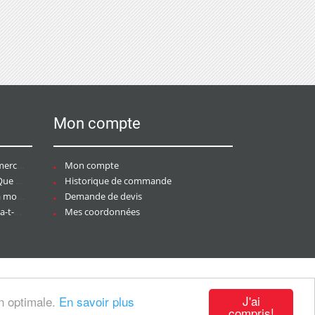
Mon compte
ce ?
Mon compte
aire ?
Historique de commande
ier ?
Demande de devis
tée ?
Mes coordonnées
J'ai
on optimale.
En savoir plus
compris!