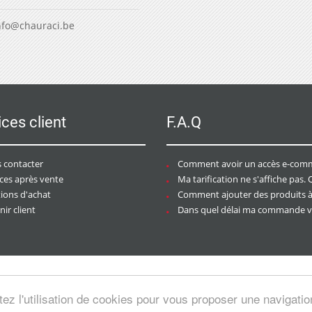
nfo@chauraci.be
ices client
F.A.Q
 contacter
Comment avoir un accès e-commer
ices après vente
Ma tarification ne s'affiche pas. Que dois-je f
tions d'achat
Comment ajouter des produits à mon pan
ir client
Dans quel délai ma commande va-t-elle être trai
tez l'utilisation de cookies pour vous proposer une navigati