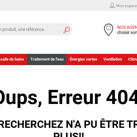
Mon espace 
NOS AGE
choisir so
 salle de bains
Traitement de l'eau
Énergies vertes
Ventilation
Clima
Oups, Erreur 404
RECHERCHEZ N'A PU ÊTRE T
PLUS!!