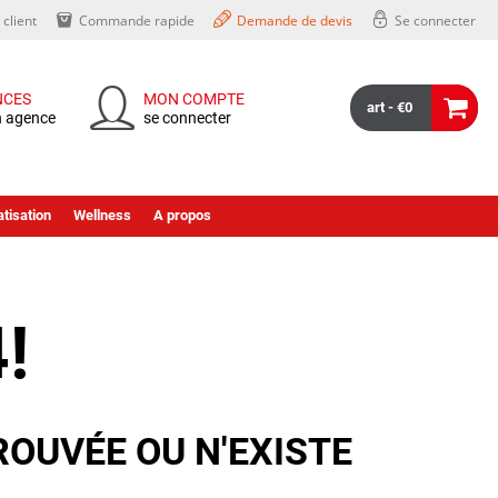
client
Commande rapide
Demande de devis
Se connecter
NCES
MON COMPTE
art - €0
n agence
se connecter
tisation
Wellness
A propos
!
ROUVÉE OU N'EXISTE