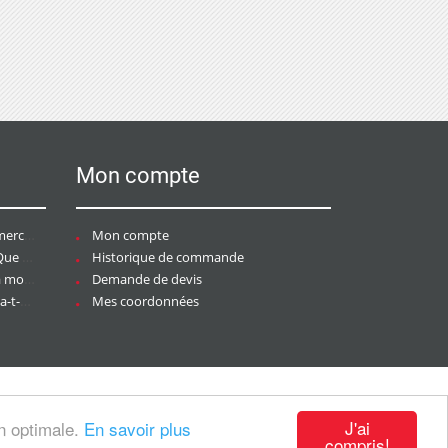
Mon compte
ce ?
Mon compte
aire ?
Historique de commande
ier ?
Demande de devis
tée ?
Mes coordonnées
J'ai
on optimale.
En savoir plus
compris!