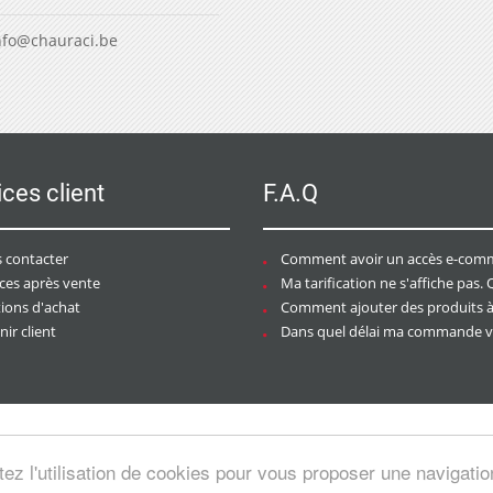
nfo@chauraci.be
ices client
F.A.Q
 contacter
Comment avoir un accès e-commer
ices après vente
Ma tarification ne s'affiche pas. Que dois-je f
tions d'achat
Comment ajouter des produits à mon pan
ir client
Dans quel délai ma commande va-t-elle être trai
tez l'utilisation de cookies pour vous proposer une navigati