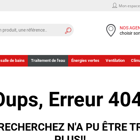
Mon espace 
NOS AGE
choisir so
 salle de bains
Traitement de l'eau
Énergies vertes
Ventilation
Clima
Oups, Erreur 404
RECHERCHEZ N'A PU ÊTRE T
PLUS!!