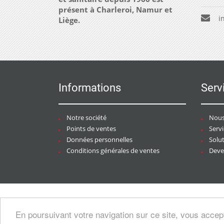
présent à Charleroi, Namur et
i
Liège.
Informations
Serv
Notre société
Nous
Points de ventes
Serv
Données personnelles
Solu
Conditions générales de ventes
Deven
Copyright © 2026 CHAURACI by
Soft13
/
En poursuivant votre navigation sur ce site, vous accep
artesansdubatiment.com
.