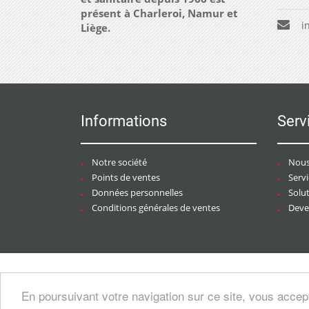
présent à Charleroi, Namur et
i
Liège.
Informations
Serv
Notre société
Nous
Points de ventes
Serv
Données personnelles
Solu
Conditions générales de ventes
Deven
Copyright © 2026 CHAURACI by
Soft13
/
En poursuivant votre navigation sur ce site, vous accep
artesansdubatiment.com
.