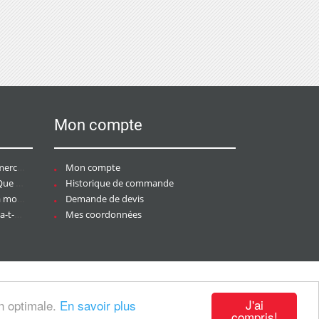
Mon compte
ce ?
Mon compte
aire ?
Historique de commande
ier ?
Demande de devis
tée ?
Mes coordonnées
J'ai
on optimale.
En savoir plus
compris!