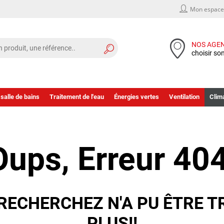
Mon espace 
NOS AGE
choisir so
 salle de bains
Traitement de l'eau
Énergies vertes
Ventilation
Clima
Oups, Erreur 404
RECHERCHEZ N'A PU ÊTRE T
PLUS!!