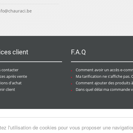
nfo@chauraci.be
ices client
F.A.Q
 contacter
Comment avoir un accès e-commer
ices après vente
Ma tarification ne s'affiche pas. Que dois-je f
tions d'achat
Comment ajouter des produits à mon pan
ir client
Dans quel délai ma commande va-t-elle être trai
tez l'utilisation de cookies pour vous proposer une navigati