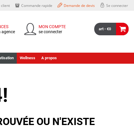
client
Commande rapide
Demande de devis
Se connecter
NCES
MON COMPTE
art - €0
n agence
se connecter
tisation
Wellness
A propos
!
ROUVÉE OU N'EXISTE