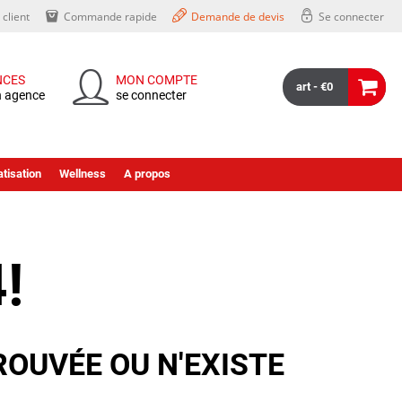
client
Commande rapide
Demande de devis
Se connecter
NCES
MON COMPTE
art - €0
n agence
se connecter
tisation
Wellness
A propos
!
ROUVÉE OU N'EXISTE