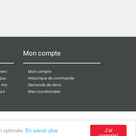
Mon compte
ce ?
Mon compte
aire ?
Historique de commande
ier ?
Demande de devis
tée ?
Mes coordonnées
J'ai
on optimale.
En savoir plus
compris!