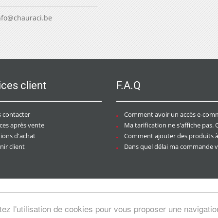
nfo@chauraci.be
ices client
F.A.Q
 contacter
Comment avoir un accès e-commer
ices après vente
Ma tarification ne s'affiche pas. Que dois-je f
tions d'achat
Comment ajouter des produits à mon pan
ir client
Dans quel délai ma commande va-t-elle être trai
tez l'utilisation de cookies pour vous proposer une navigati