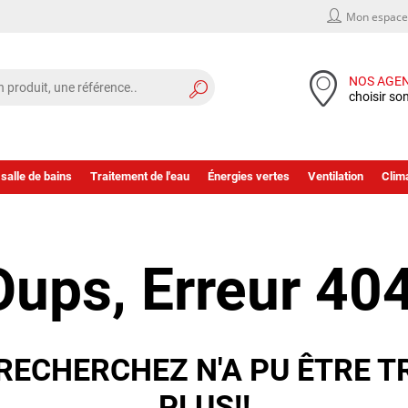
Mon espace 
NOS AGE
choisir so
 salle de bains
Traitement de l'eau
Énergies vertes
Ventilation
Clima
Oups, Erreur 404
RECHERCHEZ N'A PU ÊTRE T
PLUS!!