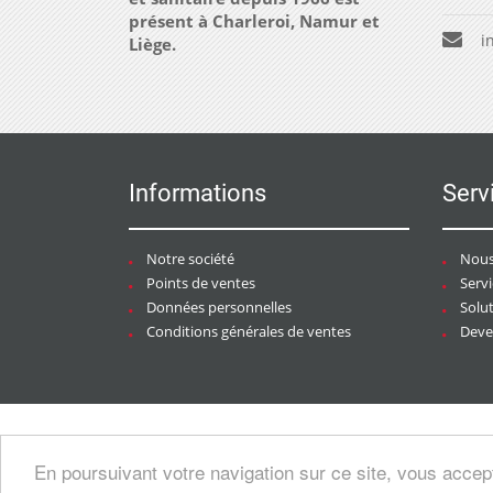
présent à Charleroi, Namur et
i
Liège.
Informations
Serv
Notre société
Nous
Points de ventes
Serv
Données personnelles
Solu
Conditions générales de ventes
Deven
Copyright © 2026 CHAURACI by
Soft13
/
En poursuivant votre navigation sur ce site, vous accep
artesansdubatiment.com
.