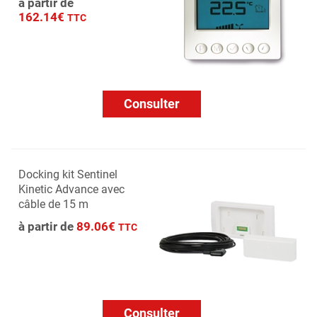
à partir de
162.14€
TTC
Consulter
Docking kit Sentinel
Kinetic Advance avec
câble de 15 m
à partir de
89.06€
TTC
Consulter