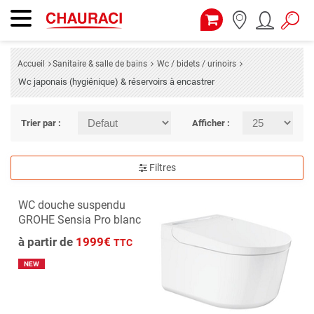
Accueil
Sanitaire & salle de bains
Wc / bidets / urinoirs
Wc japonais (hygiénique) & réservoirs à encastrer
Trier par :
Afficher :
Filtres
WC douche suspendu
GROHE Sensia Pro blanc
à partir de
1999€
TTC
NEW