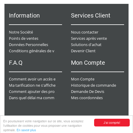
Information
Services Client
Notre Société
Nous contacter
Points de ventes
Services après vente
Données Personnelles
Solutions d'achat
Devenir Client
Conditions générales de ventes
F.A.Q
Mon Compte
Mon Compte
Comment avoir un accès e-commerce ?
Historique de commande
Ma tarification ne s'affiche pas. Que dois-je faire ?
Demande De Devis
Comment ajouter des produits à mon panier ?
Mes coordonnées
Dans quel délai ma commande va-t-elle être traitée ?
En poursuivant votre navigation sur ce site, vous acceptez
J'ai compris!
Copyright
© 2026 CHAURACI by
Soft13
.
l'utilisation de cookies pour vous proposer une navigation
optimale.
En savoir plus