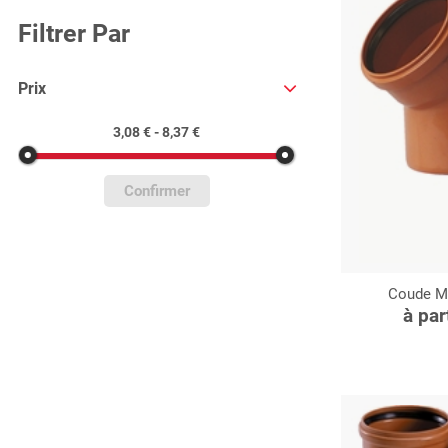
Filtrer Par
Prix
3,08 € - 8,37 €
Confirmer
Coude MF
C
à par