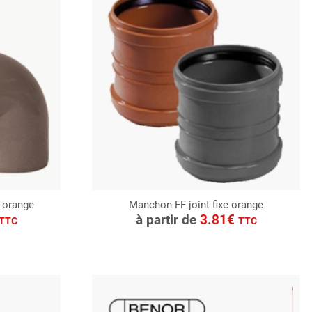
e orange
Manchon FF joint fixe orange
CONSULTER
à partir de
3.81€
TTC
TTC
Demande de devis