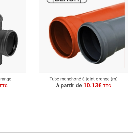
orange
Tube manchoné à joint orange (m)
CONSULTER
à partir de
10.13€
TTC
TTC
Demande de devis