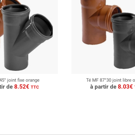
5° joint fixe orange
Té MF 87°30 joint libre 
ONSULTER
CONSULTER
tir de
8.52€
à partir de
8.03€
TTC
Demande de devis
Demande de devis