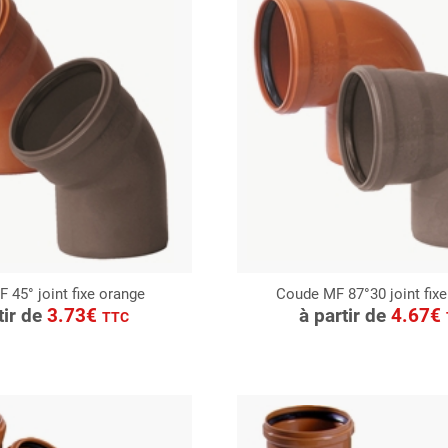
 45° joint fixe orange
Coude MF 87°30 joint fix
ONSULTER
CONSULTER
tir de
3.73€
à partir de
4.67€
TTC
Demande de devis
Demande de devis