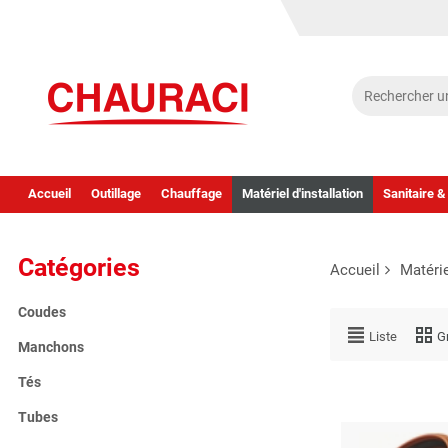
Accueil
Outillage
Chauffage
Matériel d'installation
Sanitaire &
Catégories
Accueil
Matérie
Coudes
Liste
Gr
Manchons
Tés
Tubes