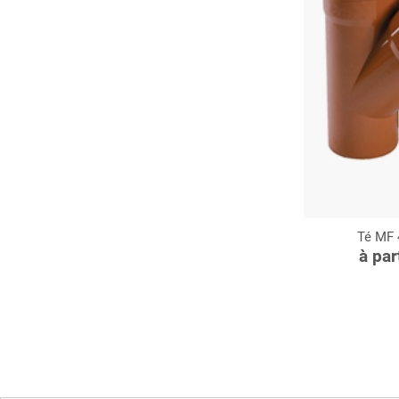
Té MF 4
C
à par