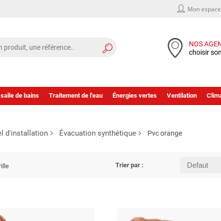
Mon espace 
NOS AGE
choisir so
 salle de bains
Traitement de l'eau
Énergies vertes
Ventilation
Clima
l d'installation
Évacuation synthétique
Pvc orange
Trier par :
ille