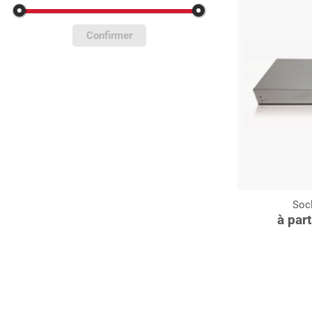
Confirmer
Soc
C
à par