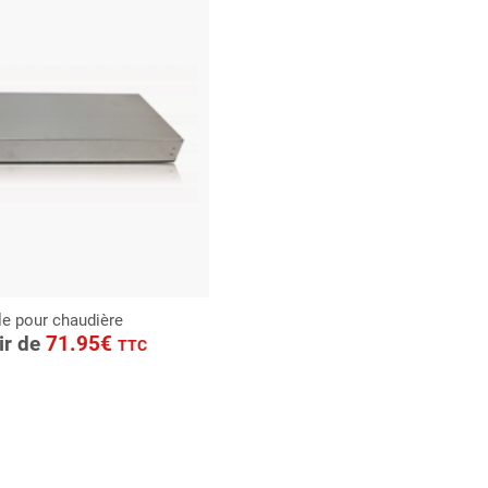
le pour chaudière
ONSULTER
tir de
71.95€
TTC
Demande de devis