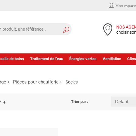
Mon espace 
NOS AGE
choisir so
 salle de bains
Traitement de l'eau
Énergies vertes
Ventilation
Clima
age
Pièces pour chaufferie
Socles
Trier par :
ille