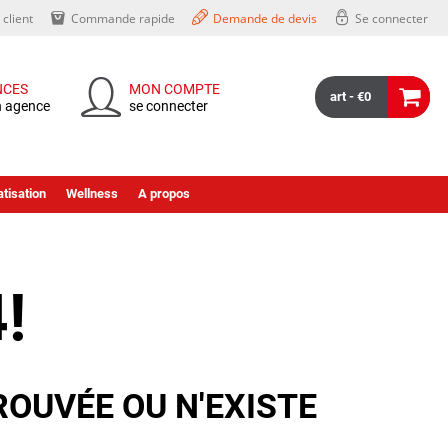
client
Commande rapide
Demande de devis
Se connecter
NCES
MON COMPTE
art - €0
n agence
se connecter
tisation
Wellness
A propos
!
ROUVÉE OU N'EXISTE