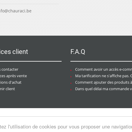
nfo@chauraci.be
ices client
F.A.Q
 contacter
Comment avoir un accès e-commer
ices après vente
Ma tarification ne s'affiche pas. Que dois-je f
tions d'achat
Comment ajouter des produits à mon pan
ir client
Dans quel délai ma commande va-t-elle être trai
tez l'utilisation de cookies pour vous proposer une navigati