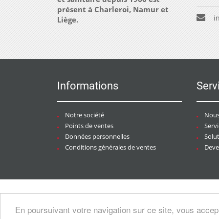
présent à Charleroi, Namur et
i
Liège.
Informations
Serv
Notre société
Nous
Points de ventes
Serv
Données personnelles
Solu
Conditions générales de ventes
Deven
Copyright © 2026 CHAURACI by
Soft13
/
En poursuivant votre navigation sur ce site, vous accep
artesansdubatiment.com
.