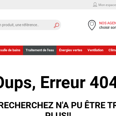
Mon espace 
NOS AGE
choisir so
 salle de bains
Traitement de l'eau
Énergies vertes
Ventilation
Clima
Oups, Erreur 404
RECHERCHEZ N'A PU ÊTRE T
PLUS!!