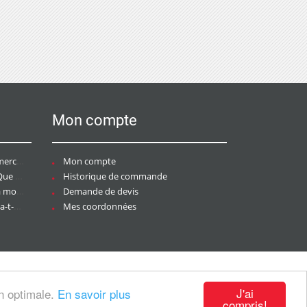
Mon compte
ce ?
Mon compte
aire ?
Historique de commande
ier ?
Demande de devis
tée ?
Mes coordonnées
J'ai
on optimale.
En savoir plus
compris!