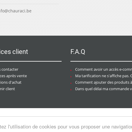
nfo@chauraci.be
ices client
F.A.Q
 contacter
Comment avoir un accès e-commer
ices après vente
Ma tarification ne s'affiche pas. Que dois-je f
tions d'achat
Comment ajouter des produits à mon pan
ir client
Dans quel délai ma commande va-t-elle être trai
tez l'utilisation de cookies pour vous proposer une navigati