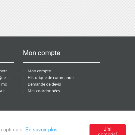
Mon compte
ce ?
Mon compte
aire ?
Historique de commande
ier ?
Demande de devis
tée ?
Mes coordonnées
J'ai
on optimale.
En savoir plus
compris!