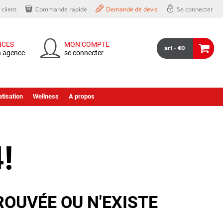
client
Commande rapide
Demande de devis
Se connecter
NCES
MON COMPTE
art - €0
n agence
se connecter
tisation
Wellness
A propos
!
ROUVÉE OU N'EXISTE