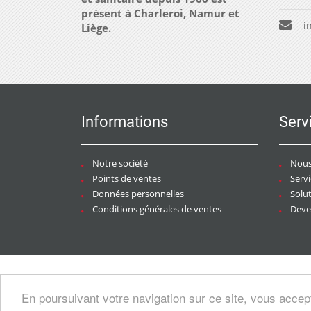
présent à Charleroi, Namur et
i
Liège.
Informations
Serv
Notre société
Nous
Points de ventes
Serv
Données personnelles
Solu
Conditions générales de ventes
Deven
Copyright © 2026 CHAURACI by
Soft13
/
En poursuivant votre navigation sur ce site, vous accep
artesansdubatiment.com
.