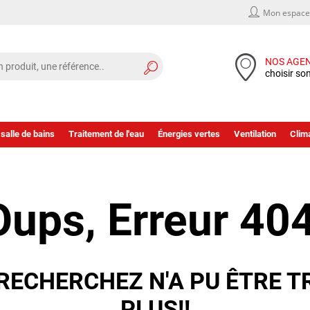
Mon espace 
NOS AGE
choisir so
 salle de bains
Traitement de l'eau
Énergies vertes
Ventilation
Clima
Oups, Erreur 404
RECHERCHEZ N'A PU ÊTRE T
PLUS!!