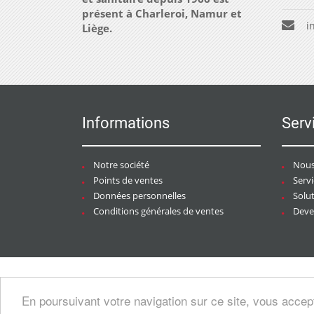
présent à Charleroi, Namur et
i
Liège.
Informations
Serv
Notre société
Nous
Points de ventes
Serv
Données personnelles
Solu
Conditions générales de ventes
Deven
Copyright © 2026 CHAURACI by
Soft13
/
En poursuivant votre navigation sur ce site, vous accep
artesansdubatiment.com
.