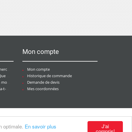
Mon compte
ce ?
Mon compte
aire ?
Historique de commande
ier ?
Demande de devis
tée ?
Mes coordonnées
J'ai
on optimale.
En savoir plus
compris!