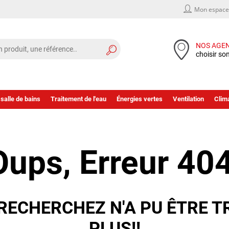
Mon espace 
NOS AGE
choisir so
 salle de bains
Traitement de l'eau
Énergies vertes
Ventilation
Clima
Oups, Erreur 404
RECHERCHEZ N'A PU ÊTRE T
PLUS!!