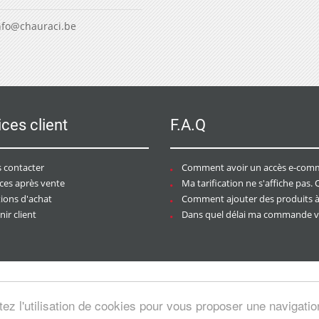
nfo@chauraci.be
ices client
F.A.Q
 contacter
Comment avoir un accès e-commer
ices après vente
Ma tarification ne s'affiche pas. Que dois-je f
tions d'achat
Comment ajouter des produits à mon pan
ir client
Dans quel délai ma commande va-t-elle être trai
tez l'utilisation de cookies pour vous proposer une navigati