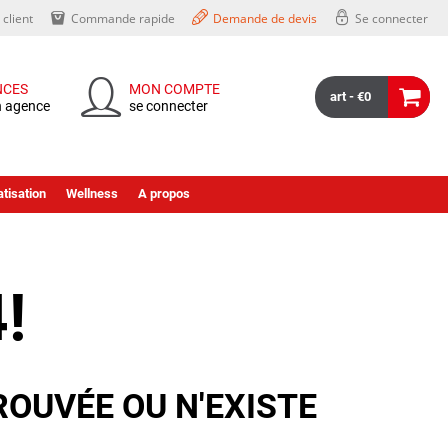
client
Commande rapide
Demande de devis
Se connecter
NCES
MON COMPTE
art - €0
n agence
se connecter
tisation
Wellness
A propos
!
ROUVÉE OU N'EXISTE