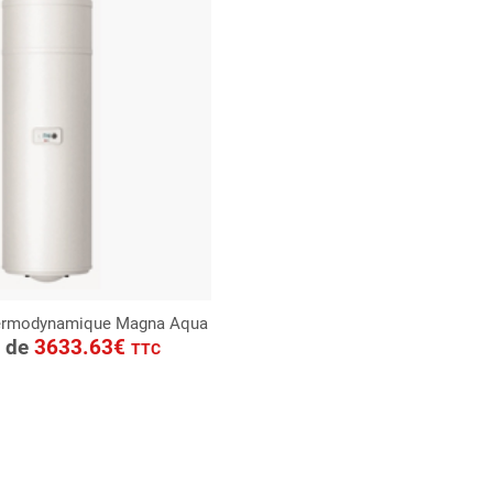
hermodynamique Magna Aqua
ONSULTER
r de
3633.63€
TTC
Demande de devis