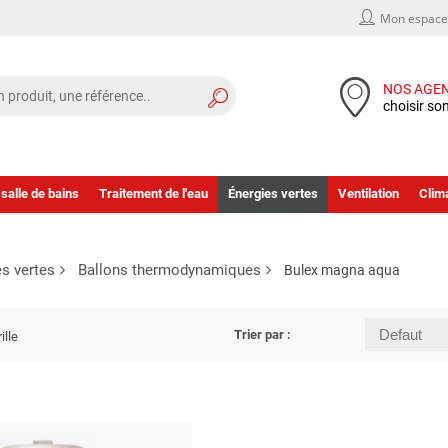
Mon espace 
NOS AGE
choisir so
 salle de bains
Traitement de l'eau
Énergies vertes
Ventilation
Clima
es vertes
Ballons thermodynamiques
Bulex magna aqua
Trier par :
ille