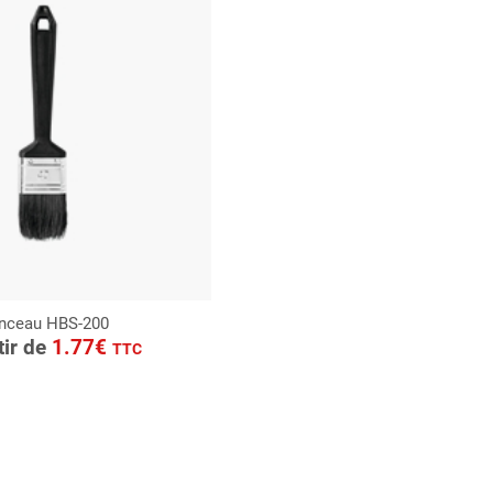
inceau HBS-200
ONSULTER
tir de
1.77€
TTC
Demande de devis