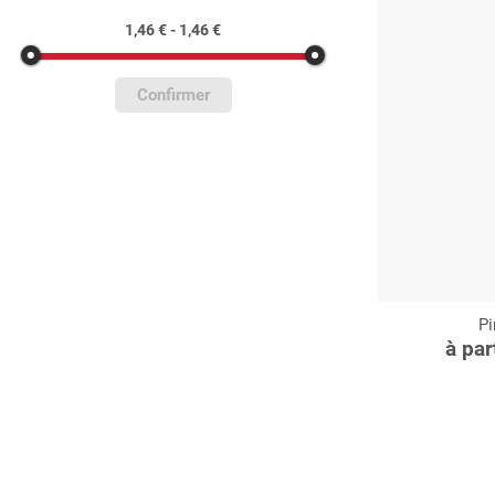
1,46 € - 1,46 €
Confirmer
P
C
à par