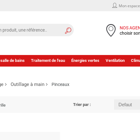
Mon espace 
NOS AGE
choisir so
 salle de bains
Traitement de l'eau
Énergies vertes
Ventilation
Clima
ge
Outillage à main
Pinceaux
Trier par :
ille