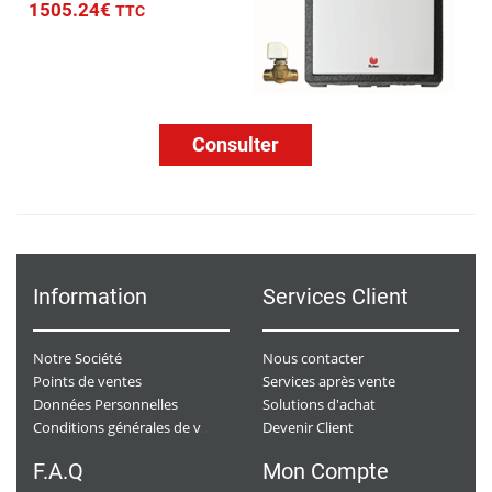
1505.24€
TTC
Consulter
Information
Services Client
Notre Société
Nous contacter
Points de ventes
Services après vente
Données Personnelles
Solutions d'achat
Devenir Client
Conditions générales de ventes
F.A.Q
Mon Compte