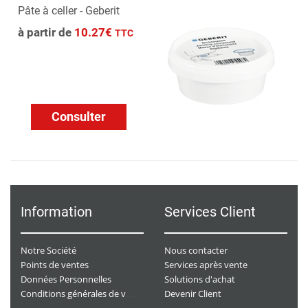
Pâte à celler - Geberit
à partir de
10.27€
TTC
Consulter
Information
Services Client
Notre Société
Nous contacter
Points de ventes
Services après vente
Données Personnelles
Solutions d'achat
Devenir Client
Conditions générales de ventes