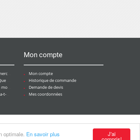
Mon compte
ce ?
Mon compte
aire ?
Historique de commande
ier ?
Demande de devis
tée ?
Mes coordonnées
J'ai
on optimale.
En savoir plus
compris!