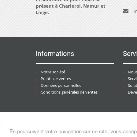
présent à Charleroi, Namur et
i
Liège.
Informations
Serv
Notre société
Nous
Points de ventes
Serv
Données personnelles
Solu
Conditions générales de ventes
Deven
Copyright © 2026 CHAURACI by
Soft13
/
En poursuivant votre navigation sur ce site, vous accep
artesansdubatiment.com
.