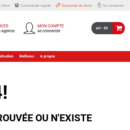
client
Commande rapide
Demande de devis
Se connecter
NCES
MON COMPTE
art - €0
n agence
se connecter
tisation
Wellness
A propos
!
ROUVÉE OU N'EXISTE