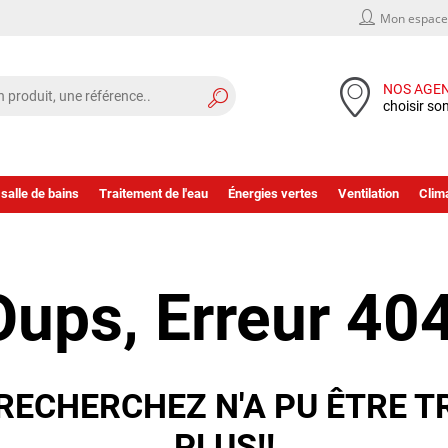
Mon espace 
NOS AGE
choisir so
 salle de bains
Traitement de l'eau
Énergies vertes
Ventilation
Clima
Oups, Erreur 404
RECHERCHEZ N'A PU ÊTRE T
PLUS!!