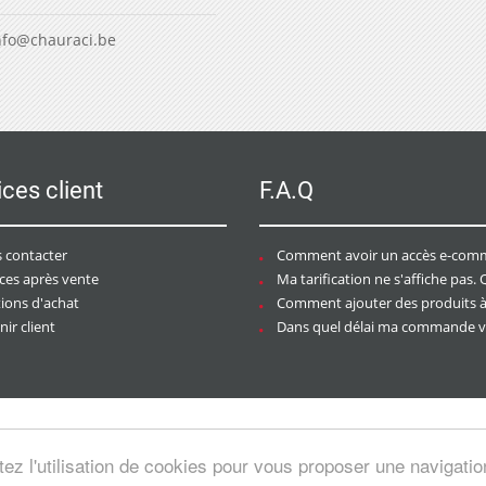
nfo@chauraci.be
ices client
F.A.Q
 contacter
Comment avoir un accès e-commer
ices après vente
Ma tarification ne s'affiche pas. Que dois-je f
tions d'achat
Comment ajouter des produits à mon pan
ir client
Dans quel délai ma commande va-t-elle être trai
tez l'utilisation de cookies pour vous proposer une navigati