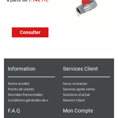
à partir de
7.14€
TTC
Consulter
Information
Services Client
Notre Société
Nous contacter
Points de ventes
Services après vente
Données Personnelles
Solutions d'achat
Devenir Client
Conditions générales de ventes
F.A.Q
Mon Compte